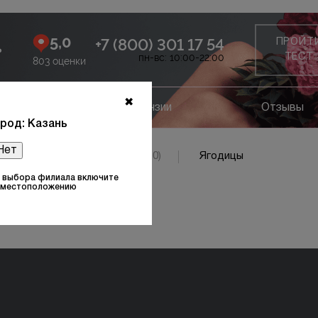
5,0
+7 (800) 301 17 54
ПРОЙТ
ь
пн-вс: 10:00-22:00
ТЕСТ
803 оценки
✖
ание
Лицензии
Отзывы
род: Казань
Нет
МСК Сайкина фото клиники (10)
Ягодицы
 выбора филиала включите
к местоположению