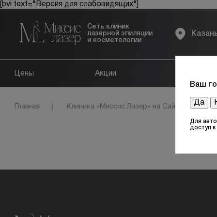
[bvi text="Версия для слабовидящих"]
Сеть клиник
лазерной эпиляции
Казан
и косметологии
Цены
Акции
Оборудов
Ваш го
Да
Главная
Клиника «Миссис Лазер» на Сайкина
Для авто
доступ 