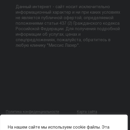
Данный интернет - сайт носит исключительно
информационный характер и ни при каких условиях
не является публичной офертой, определяемой
положениями статьи 437 (2) Гражданского кодекса
Российской Федерации. Для получения подробной
информации об услугах, ценах и
спецпредложениях, пожалуйста, обратитесь в
любую клинику "Миссис Лазер".
Политика конфиденциальности
Карта сайта
© ООО «МИССИС ЛЭ»
На нашем сайте мы используем cookie файлы. Эта