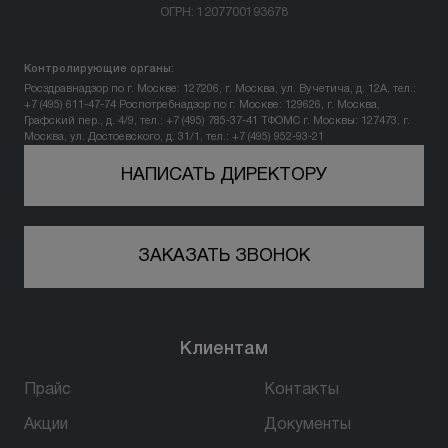
ОГРН: 1207700193678
Вопрос-ответ
Контролирующие органы:
Контакты
Росздравнадзор по г. Москве: 127206, г. Москва, ул. Вучетича, д. 12А, тел.:
+7 (495) 611-47-74
Роспотребнадзор по г. Москве: 129626, г. Москва,
Графский пер., д. 4/9, тел.: +7 (495) 785-37-41
ТФОМС г. Москвы: 127473, г.
Москва, ул. Достоевского, д. 31/1, тел.: +7 (495) 952-93-21
+7 (800) 301 17 54
НАПИСАТЬ ДИРЕКТОРУ
Казань
ЗАКАЗАТЬ ЗВОНОК
5,0
803 оценки
420100, г. Казань,
ул. пр-т Победы, д. 139, корп 2
Клиентам
пн-вс: 10:00-22:00
Прайс
Контакты
ПРОЙТИ ТЕСТ
Акции
Документы