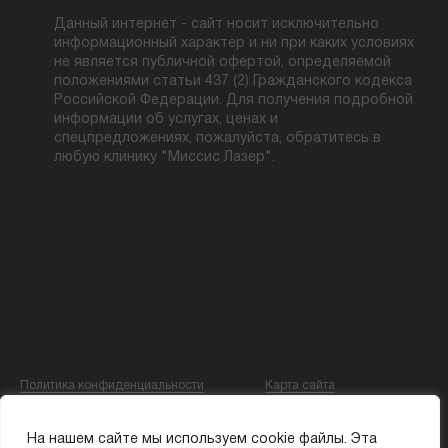
Данный интернет - сайт носит исключительно
информационный характер и ни при каких условиях
не является публичной офертой, определяемой
положениями статьи 437 (2) Гражданского кодекса
Российской Федерации. Для получения подробной
информации об услугах, ценах и
спецпредложениях, пожалуйста, обратитесь в
любую клинику "Миссис Лазер".
Политика конфиденциальности
Карта сайта
© ООО «МИССИС ЛЭ»
На нашем сайте мы используем cookie файлы. Эта