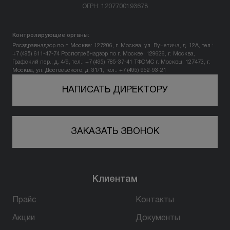
ОГРН: 1207700193678
Вопрос-ответ
Контролирующие органы:
Контакты
Росздравнадзор по г. Москве: 127206, г. Москва, ул. Вучетича, д. 12А, тел.:
+7 (495) 611-47-74
Роспотребнадзор по г. Москве: 129626, г. Москва,
Графский пер., д. 4/9, тел.: +7 (495) 785-37-41
ТФОМС г. Москвы: 127473, г.
Москва, ул. Достоевского, д. 31/1, тел.: +7 (495) 952-93-21
+7 (800) 301 17 54
НАПИСАТЬ ДИРЕКТОРУ
Казань
ЗАКАЗАТЬ ЗВОНОК
5,0
803 оценки
420100, г. Казань,
ул. пр-т Победы, д. 139, корп 2
Клиентам
пн-вс: 10:00-22:00
Прайс
Контакты
ПРОЙТИ ТЕСТ
Акции
Документы