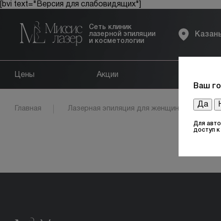
[bvi text="Версия для слабовидящих"]
Сеть клиник
лазерной эпиляции
Казан
и косметологии
Цены
Акции
Оборудов
Ваш го
Да
Главная
Лазерная эпиляция для женщин
Обл
Для авто
доступ 