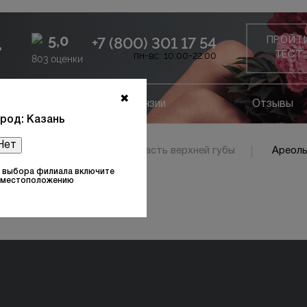
5,0
+7 (800) 301 17 54
ПРОЙТ
ь
пн-вс: 10:00-22:00
ТЕСТ
803 оценки
✖
ание
Лицензии
Отзывы
род: Казань
Нет
асть верхней губы
Область верхней губы
Ареолы
 выбора филиала включите
к местоположению