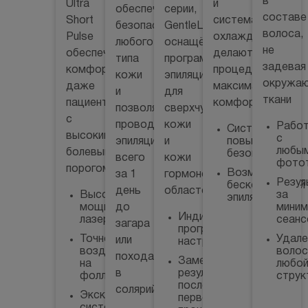
в
Ultra
и
обеспечивает
серии,
составе
Short
система
безопасность
GentleLas
волоса,
Pulse
охлаждения
любого
оснащён
не
обеспечивает
делают
типа
программами
задевая
комфорт
процедуру
кожи
эпиляции
окружа
даже
максимально
и
для
ткани
пациентам
комфортной
позволяет
сверхчувствительной
с
проводить
кожи
Рабо
Система
высоким
с
эпиляцию
и
повышенной
любы
болевым
безопасности
всего
кожи
фото
порогом
Возможность
за 1
гормонозависимых
Резул
бесконтактной
день
областей
Высокая
за
эпиляции
мощность
до
мини
Индивидуальные
лазера
сеанс
загара
программы
Точное
Удале
или
настроек
воздействие
волос
похода
Заметный
на
любо
в
результат
фолликулу
струк
после
солярий
Эксклюзивная
первой