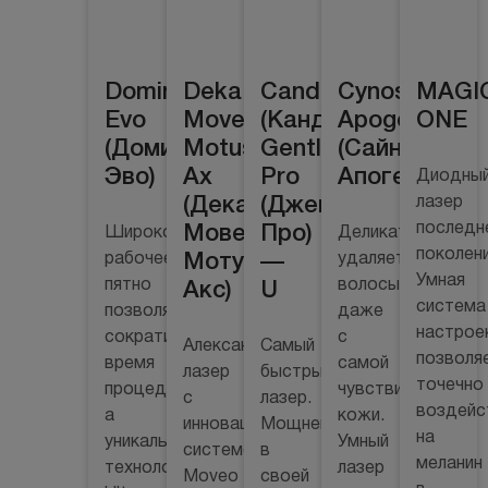
Domina
Deka
Candela
Cynosure
MAGI
Evo
Moveo
(Кандела)
Apogee+
ONE
(Домина
Motus
GentleLase
(Сайнашур
Эво)
Ax
Pro
Апогей+)
Диодны
(Дека
(ДжентлЛейз
лазер
последн
Мовео
Про)
Широкое
Деликатно
поколени
рабочее
Мотус
—
удаляет
Умная
пятно
волосы
Акс)
U
система
позволяет
даже
настрое
сократить
с
Александритовый
Самый
позволя
время
самой
лазер
быстрый
точечно
процедуры,
чувствительной
с
лазер.
воздейс
а
кожи.
инновационной
Мощнейший
на
уникальная
Умный
системой
в
меланин
технология
лазер
Moveo
своей