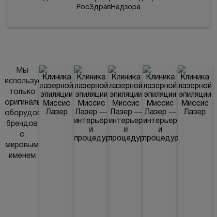
РосЗдравНадзора
Мы
используем
только
оригинальное
оборудование
брендов
с
мировым
именем