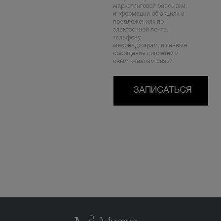
маркетинговой рассылки,
информации об акциях и
предложениях по
электронной почте,
телефону,
мессенджерам, в личные
сообщения соцсетей и
иным каналам связи.
ЗАПИСАТЬСЯ